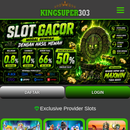
DAFTAR
LOGIN
Exclusive Provider Slots